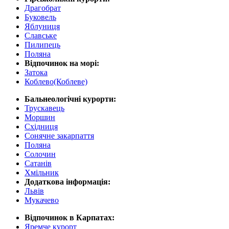
Драгобрат
Буковель
Яблуниця
Славське
Пилипець
Поляна
Відпочинок на морі:
Затока
Коблево(Коблеве)
Бальнеологічні курорти:
Трускавець
Моршин
Східниця
Сонячне закарпаття
Поляна
Солочин
Сатанів
Хмільник
Додаткова інформація:
Львів
Мукачево
Відпочинок в Карпатах:
Яремче курорт