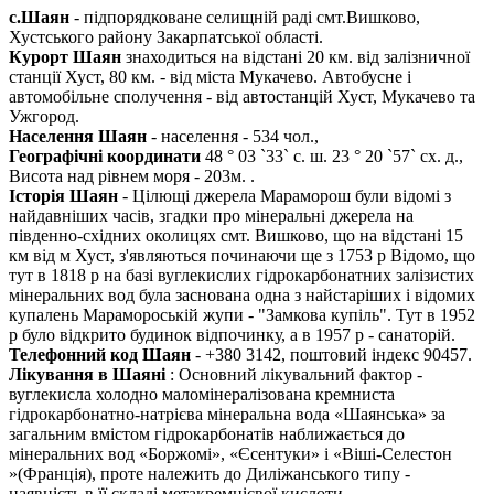
c.Шаян
- підпорядковане селищній раді смт.Вишково,
Хустського району Закарпатської області.
Курорт Шаян
знаходиться на відстані 20 км. від залізничної
станції Хуст, 80 км. - від міста Мукачево. Автобусне і
автомобільне сполучення - від автостанцій Хуст, Мукачево та
Ужгород.
Населення Шаян
- населення - 534 чол.,
Географічні координати
48 ° 03 `33` с. ш. 23 ° 20 `57` сх. д.,
Висота над рівнем моря - 203м. .
Історія Шаян
- Цілющі джерела Мараморош були відомі з
найдавніших часів, згадки про мінеральні джерела на
південно-східних околицях смт. Вишково, що на відстані 15
км від м Хуст, з'являються починаючи ще з 1753 р Відомо, що
тут в 1818 р на базі вуглекислих гідрокарбонатних залізистих
мінеральних вод була заснована одна з найстаріших і відомих
купалень Марамороській жупи - "Замкова купіль". Тут в 1952
р було відкрито будинок відпочинку, а в 1957 р - санаторій.
Телефонний код Шаян
- +380 3142, поштовий індекс 90457.
Лікування в Шаяні
: Основний лікувальний фактор -
вуглекисла холодно маломінералізована кремниста
гідрокарбонатно-натрієва мінеральна вода «Шаянська» за
загальним вмістом гідрокарбонатів наближається до
мінеральних вод «Боржомі», «Єсентуки» і «Віші-Селестон
»(Франція), проте належить до Диліжанського типу -
наявність в її складі метакремнієвої кислоти.