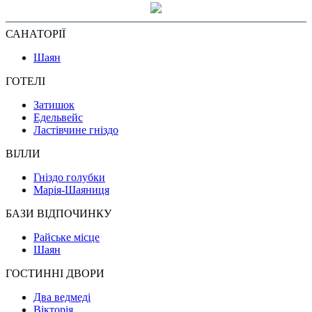
САНАТОРІЇ
Шаян
ГОТЕЛІ
Затишок
Едельвейс
Ластівчине гніздо
ВІЛЛИ
Гніздо голубки
Марія-Шаяниця
БАЗИ ВІДПОЧИНКУ
Райське місце
Шаян
ГОСТИННІ ДВОРИ
Два ведмеді
Вікторія