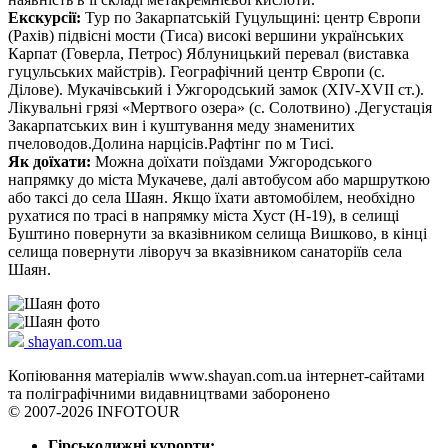
Екскурсії:
Тур по Закарпатській Гуцульщині: центр Європи
(Рахів) підвісні мости (Тиса) високі вершини українських
Карпат (Говерла, Петрос) Яблуницький перевал (виставка
гуцульських майстрів). Географічний центр Європи (с.
Ділове). Мукачівський і Ужгородський замок (XIV-XVII ст.).
Лікувальні грязі «Мертвого озера» (с. Солотвино) .Дегустація
Закарпатських вин і куштування меду знаменитих
пчеловодов.Долина нарцісів.Рафтінг по м Тисі.
Як доїхати:
Можна доїхати поїздами Ужгородського
напрямку до міста Мукачеве, далі автобусом або маршруткою
або таксі до села Шаян. Якщо їхати автомобілем, необхідно
рухатися по трасі в напрямку міста Хуст (Н-19), в селищі
Буштино повернути за вказівником селища Вишково, в кінці
селища повернути ліворуч за вказівником санаторіїв села
Шаян.
shayan.com.ua
Копіювання матеріалів www.shayan.com.ua інтернет-сайтами
та поліграфічними видавництвами заборонено
© 2007-2026 INFOTOUR
Гірськолижні курорти: